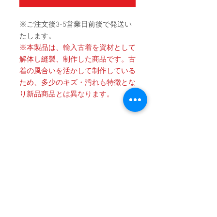
※ご注文後3-5営業日前後で発送い
たします。
※本製品は、輸入古着を資材として
解体し縫製、制作した商品です。古
着の風合いを活かして制作している
ため、多少のキズ・汚れも特徴とな
り新品商品とは異なります。
Product Details
〔商品名〕Vintage Remake Iron Cross
消費税・送料・発送について
Patch Flare Denim Pants / BLUE
価格は税込の表記となります。
〔素材〕コットン100%
ご注意 / 免責事項
お支払い方法はクレジットカード
パッチ：牛革
によるご決済となります。
同時間帯にご購入されるお客様が殺到
送料は別途頂戴いたします。数量
〔サイズ〕
した場合、在庫連動システムの自動処
と重さ、または同梱する商品の有
理が追いつかず、ご購入いただいた商