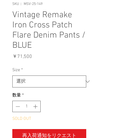
SKU： MSV-25-149
Vintage Remake
Iron Cross Patch
Flare Denim Pants /
BLUE
価
￥71,500
格
Size
*
数量
*
SOLD OUT
再入荷通知をリクエスト