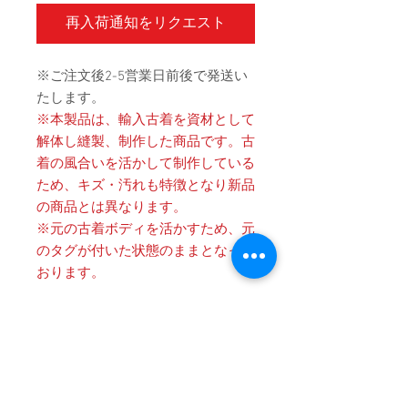
再入荷通知をリクエスト
※ご注文後2-5営業日前後で発送い
たします。
※本製品は、輸入古着を資材として
解体し縫製、制作した商品です。古
着の風合いを活かして制作している
ため、キズ・汚れも特徴となり新品
の商品とは異なります。
※元の古着ボディを活かすため、元
のタグが付いた状態のままとなって
おります。
Product Details
〔商品名〕Vintage Printed NIKOLA
消費税・送料・発送について
TESLA Crewneck Sweatshirts / LIGHT
GREY