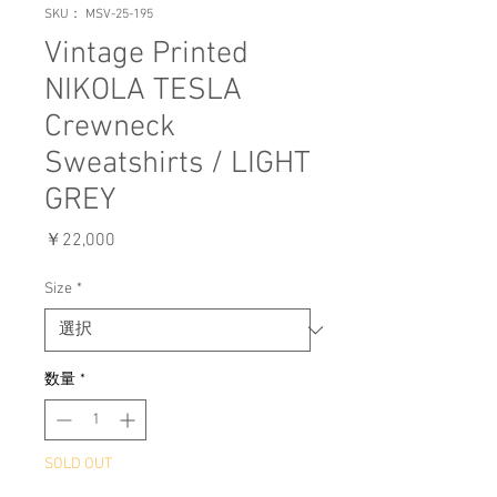
SKU： MSV-25-195
Vintage Printed
NIKOLA TESLA
Crewneck
Sweatshirts / LIGHT
GREY
価
￥22,000
格
Size
*
数量
*
SOLD OUT