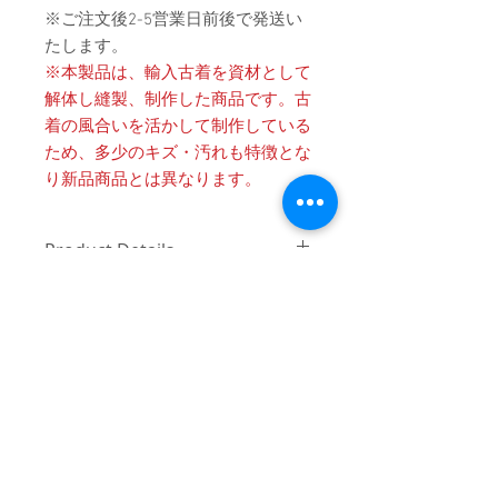
※ご注文後2-5営業日前後で発送い
たします。
※本製品は、輸入古着を資材として
解体し縫製、制作した商品です。古
着の風合いを活かして制作している
ため、多少のキズ・汚れも特徴とな
り新品商品とは異なります。
Product Details
〔商品名〕Vintage Printed L/S Football
消費税・送料・発送について
Tee / WHITE
価格は税込の表記となります。
〔素材〕COTTON 100％
ご注意 / 免責事項
お支払い方法はクレジットカード
によるご決済となります。
〔サイズ〕
同時間帯にご購入されるお客様が殺到
送料は別途頂戴いたします。数量
した場合、在庫連動システムの自動処
ONE OFF
と重さ、または同梱する商品の有
理が追いつかず、ご購入いただいた商
無により変動致しますので、詳細
品が実際は在庫切れとなっている場合
着丈
71
はカート上にてご確認ください。