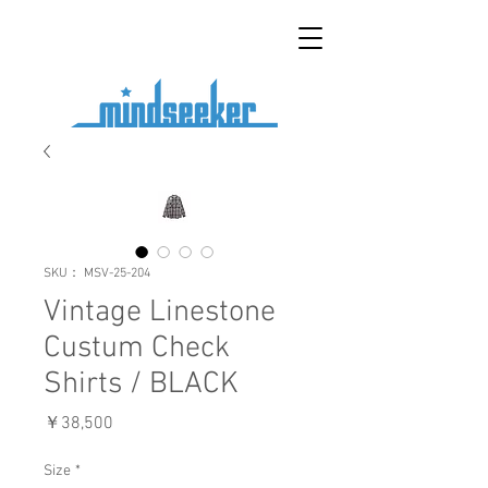
SKU： MSV-25-204
Vintage Linestone
Custum Check
Shirts / BLACK
価
￥38,500
格
Size
*