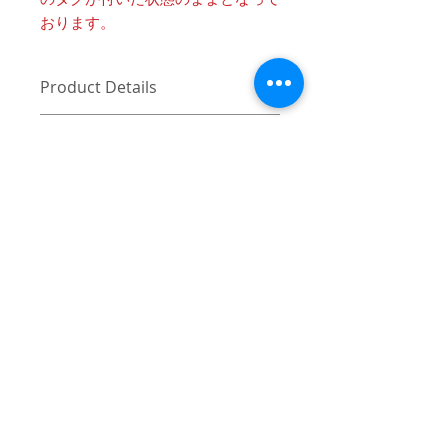
のタグが付いた状態のままとなって
おります。
Product Details
〔商品名〕Vintage Linestone Custum
消費税・送料・発送について
Check Shirts / BLACK
価格は税込の表記となります。
〔素材〕コットン100%
ご注意 / 免責事項
お支払い方法はクレジットカード
によるご決済となります。
〔サイズ〕
同時間帯にご購入されるお客様が殺到
送料は別途頂戴いたします。数量
した場合、在庫連動システムの自動処
ONE OFF
と重さ、または同梱する商品の有
理が追いつかず、ご購入いただいた商
無により変動致しますので、詳細
品が実際は在庫切れとなっている場合
着丈
78
はカート上にてご確認ください。
がございます。その際は、誠に申し訳
ご注文後2-3営業日前後で発送いた
ございませんが、弊社よりお客様にそ
身幅
68
します。日本国内は主にヤマト運
の旨をご連絡のうえ、キャンセル処理
© 2017 mindseeker ALL RIGHT RESERVED.
輸、日本国外は主にFEDEXにてご
をさせていただきますので予めご了承
肩幅
55
発送いたします。
≫Terms of Use / 利用規
頂けますようお願い申し上げます。
日本国外の発送の際にかかる関税
約
袖丈
64
はお客様にご負担いただきますの
-
≫About Overseas Shipping / 海外発送