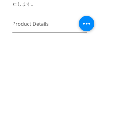
たします。
Product Details
〔商品名〕Script Logo Embroidery
消費税・送料・発送について
HOODIE / GREEN
価格は税込の表記となります。
〔素材〕コットン100%
ご注意 / 免責事項
お支払い方法はクレジットカード
（VISA / Master / AMEX）によるご
〔サイズ〕
同時間帯にご購入されるお客様が殺到
決済となります。
した場合、在庫連動システムの自動処
1
2
3
送料は別途頂戴いたします。数量
理が追いつかず、ご購入いただいた商
と重さ、または同梱する商品の有
品が実際は在庫切れとなっている場合
着丈
70
72
74
無により変動致しますので、詳細
がございます。その際は、誠に申し訳
はカート上にてご確認ください。
ございませんが、弊社よりお客様にそ
身幅
58
62
65
ご注文後3-5営業日前後で発送いた
の旨をご連絡のうえ、キャンセル処理
© 2017 mindseeker ALL RIGHT RESERVED.
します。日本国内は主にヤマト運
をさせていただきますので予めご了承
肩幅
56
59
61
輸、日本国外は主にFEDEXにてご
≫Terms of Use / 利用規
頂けますようお願い申し上げます。
発送いたします。
約
袖丈
63
64
65
日本国外の発送の際にかかる関税
-
≫About Overseas Shipping / 海外発送
はお客様にご負担いただきますの