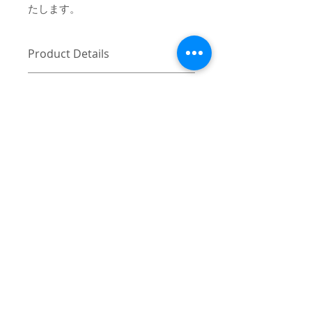
たします。
Product Details
〔商品名〕Script Logo Embroidery BIG
消費税・送料・発送について
TEE / WHITE
価格は税込の表記となります。
〔素材〕コットン100%
ご注意 / 免責事項
お支払い方法はクレジットカード
（VISA / Master / AMEX）によるご
〔サイズ〕
同時間帯にご購入されるお客様が殺到
決済となります。
した場合、在庫連動システムの自動処
1
2
3
送料は別途頂戴いたします。数量
理が追いつかず、ご購入いただいた商
と重さ、または同梱する商品の有
品が実際は在庫切れとなっている場合
着丈
70
75
80
無により変動致しますので、詳細
がございます。その際は、誠に申し訳
はカート上にてご確認ください。
ございませんが、弊社よりお客様にそ
身幅
62
67
71
ご注文後5-7営業日前後で発送いた
の旨をご連絡のうえ、キャンセル処理
© 2017 mindseeker ALL RIGHT RESERVED.
します。日本国内は主にヤマト運
をさせていただきますので予めご了承
袖丈
25
26
27
輸、日本国外は主にFEDEXにてご
≫Terms of Use / 利用規
頂けますようお願い申し上げます。
発送いたします。
約
（単位：cm）
日本国外の発送の際にかかる関税
-
≫About Overseas Shipping / 海外発送
はお客様にご負担いただきますの