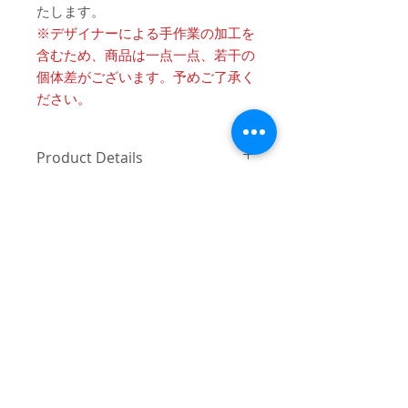
たします。
※デザイナーによる手作業の加工を
含むため、商品は一点一点、若干の
個体差がございます。予めご了承く
ださい。
Product Details
〔商品名〕Remake Custum Check
消費税・送料・発送について
Shirts / CAMEL
価格は税込の表記となります。
〔素材〕コットン100%
ご注意 / 免責事項
お支払い方法はクレジットカード
（VISA / Master / AMEX）によるご
〔サイズ〕
同時間帯にご購入されるお客様が殺到
決済となります。
した場合、在庫連動システムの自動処
46
48
送料は別途頂戴いたします。数量
理が追いつかず、ご購入いただいた商
と重さ、または同梱する商品の有
品が実際は在庫切れとなっている場合
身丈
79
81.5
無により変動致しますので、詳細
がございます。その際は、誠に申し訳
はカート上にてご確認ください。
ございませんが、弊社よりお客様にそ
身幅
72
74
ご注文後5-7営業日前後で発送いた
の旨をご連絡のうえ、キャンセル処理