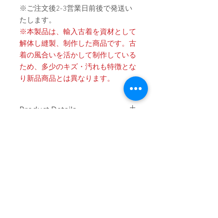
※ご注文後2-3営業日前後で発送い
たします。
※本製品は、輸入古着を資材として
解体し縫製、制作した商品です。古
着の風合いを活かして制作している
ため、多少のキズ・汚れも特徴とな
り新品商品とは異なります。
Product Details
〔商品名〕Remake Check Sleeve Game
消費税・送料・発送について
Shirts / RED
価格は税込の表記となります。
〔素材〕ポリエステル100%
ご注意 / 免責事項
お支払い方法はクレジットカード
袖：コットン100%
によるご決済となります。
同時間帯にご購入されるお客様が殺到
送料は別途頂戴いたします。数量
〔サイズ〕
した場合、在庫連動システムの自動処
と重さ、または同梱する商品の有
理が追いつかず、ご購入いただいた商
ONE OFF
無により変動致しますので、詳細
品が実際は在庫切れとなっている場合
はカート上にてご確認ください。