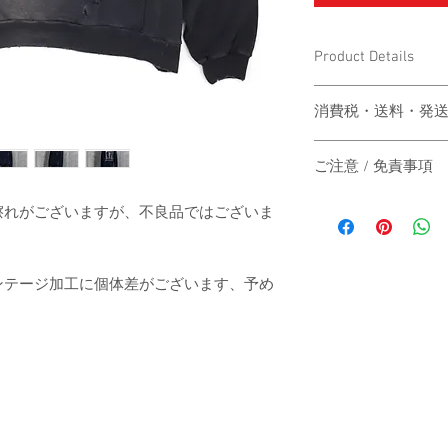
Product Details
〔商品名〕Overfit HIGH 
消費税・送料・発
〔素材〕コットン100
価格は税込の表記
ご注意 / 免責事項
お支払い方法はクレジッ
〔サイズ〕
AMEX）による
同時間帯にご購入さ
擦れがございますが、不良品ではございま
送料は別途頂戴い
動システムの自動処
梱する商品の有無
商品が実際は在庫切
身丈
カート上にてご確
その際は、誠に申し
ご注文後3-5営
ンテージ加工に個体差がございます、予め
にその旨をご連絡の
身幅
は主にヤマト運輸
だきますので予めご
いたします。
す。
肩幅
日本国外の発送の
いただきますので
-
袖丈
お届け日時のご指
承ください。
（単位：cm）
When the customer who 
-
automatic processing o
The price will be tr