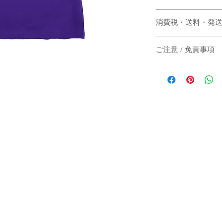
〔商品名〕ONE POINT L
消費税・送料・発
〔素材〕コットン100
価格は税込の表記
ご注意 / 免責事項
お支払い方法はクレジッ
〔サイズ〕
AMEX）による
同時間帯にご購入さ
送料は別途頂戴い
動システムの自動処
梱する商品の有無
商品が実際は在庫切
身丈
カート上にてご確
その際は、誠に申し
ご注文後5-7営
にその旨をご連絡の
身幅
は主にヤマト運輸
だきますので予めご
いたします。
す。
肩幅
日本国外の発送の
いただきますので
-
袖丈
お届け日時のご指
承ください。
（単位：cm）
When the customer who 
-
automatic processing o
The price will be tr
catch up, and the good
A method of payment
stock actually. I'm sorr
card (VISA / Maste
customer of the effect 
I'll have shipping c