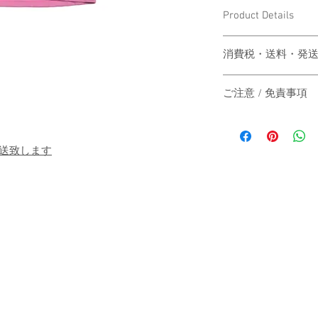
Product Details
SIZE：
消費税・送料・発
【M】肩幅 66cm / 身幅
【L】肩幅 67cm / 身幅
価格は税込の表記
ご注意 / 免責事項
お支払い方法はク
ります。
【返品／交換／キャ
送料は別途頂戴い
ご注文確定後のキャ
梱する商品の有無
発送致します
出来かねますので、
カート上にてご確
不良品の場合は、着
ヤマト運輸にてご
ます。但し、ハンド
品は10月1日に
とは認められません
ません。
除き、返品及び交換
別々のカートでご
さい。
まとめて梱包・出
また、不良品の交換
住所にお届けする
のストックが無くな
ご発送致します。
ご対応させていただ
国外へのお届けの場
尚、商品画像の色目
送いたします。そ
の商品とは若干異な
お客様のご負担と
めご了承ください。