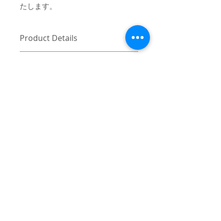
たします。
Product Details
〔商品名〕Mountain Logo Crewneck
消費税・送料・発送について
Sweatshirts / GRAY
価格は税込の表記となります。
〔素材〕コットン100%
ご注意 / 免責事項
お支払い方法はクレジットカード
（VISA / Master / AMEX）によるご
〔サイズ〕
同時間帯にご購入されるお客様が殺到
決済となります。
した場合、在庫連動システムの自動処
L
XL
送料は別途頂戴いたします。数量
理が追いつかず、ご購入いただいた商
と重さ、または同梱する商品の有
品が実際は在庫切れとなっている場合
身丈
71
73
無により変動致しますので、詳細
がございます。その際は、誠に申し訳
はカート上にてご確認ください。
ございませんが、弊社よりお客様にそ
身幅
70
74
ご注文後5-7営業日前後で発送いた
の旨をご連絡のうえ、キャンセル処理
© 2017 mindseeker ALL RIGHT RESERVED.
します。日本国内は主にヤマト運
をさせていただきますので予めご了承
肩幅
62
64
輸、日本国外は主にFEDEXにてご
≫Terms of Use / 利用規
頂けますようお願い申し上げます。
発送いたします。
約
袖丈
61
62
日本国外の発送の際にかかる関税
-
≫About Overseas Shipping / 海外発送
はお客様にご負担いただきますの