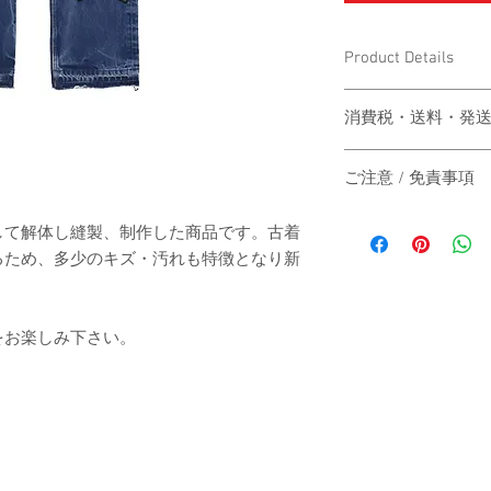
Product Details
〔商品名〕mindseeker×ro
消費税・送料・発
Denim / BLUE
価格は税込の表記
〔素材〕コットン100
ご注意 / 免責事項
お支払い方法はクレジッ
AMEX）による
〔サイズ〕
同時間帯にご購入さ
送料は別途頂戴い
して解体し縫製、制作した商品です。古着
動システムの自動処
梱する商品の有無
るため、多少のキズ・汚れも特徴となり新
商品が実際は在庫切
カート上にてご確
その際は、誠に申し
総丈
ご注文後7営業日
にその旨をご連絡の
主にヤマト運輸、
だきますので予めご
をお楽しみ下さい。
ウエスト
たします。
す。
日本国外の発送の
股下
いただきますので
-
お届け日時のご指
（単位：cm）
承ください。
When the customer who 
-
automatic processing o
The price will be tr