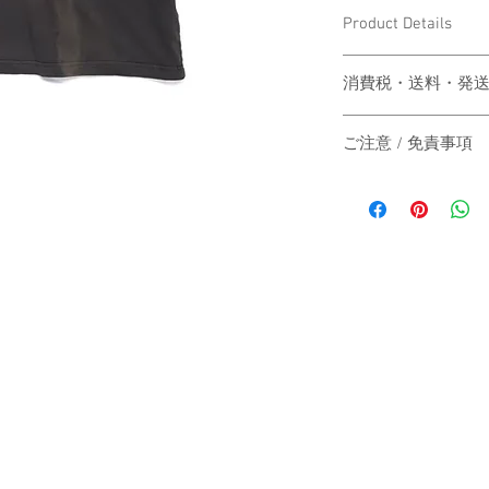
Product Details
〔素材〕COTTON100
消費税・送料・発
〔サイズ〕
M
価格は税込の表記
ご注意 / 免責事項
お支払い方法はクレジッ
身丈
72
AMEX）による
同時間帯にご購入さ
送料は別途頂戴い
動システムの自動処
身幅
54
梱する商品の有無
商品が実際は在庫切
カート上にてご確
その際は、誠に申し
肩幅
50
ご注文後3〜7営
にその旨をご連絡の
間をいただき、そ
だきますので予めご
袖丈
22
主にヤマト運輸、
す。
たします。
（単位：cm）
日本国外の発送の
〔仕様〕デザイナー
-
いただきますので
点、若干の個体差が
お届け日時のご指
〔納期〕ご注文後3
When the customer who 
承ください。
作期間をいただき、
automatic processing o
-
catch up, and the good
The price will be tr
stock actually. I'm sorr