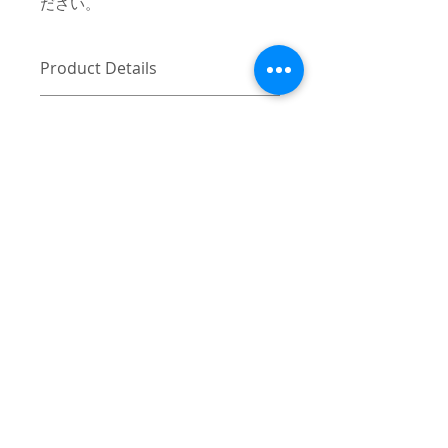
ださい。
Product Details
〔商品名〕HAND GRAFFITI TEE / NAVY
消費税・送料・発送について
〔素材〕コットン100%
価格は税込の表記となります。
ご注意 / 免責事項
お支払い方法はクレジットカード
〔サイズ〕
（VISA / Master / AMEX）によるご
同時間帯にご購入されるお客様が殺到
ONE SIZE
決済となります。
した場合、在庫連動システムの自動処
送料は別途頂戴いたします。数量
理が追いつかず、ご購入いただいた商
身丈
78
と重さ、または同梱する商品の有
品が実際は在庫切れとなっている場合
無により変動致しますので、詳細
がございます。その際は、誠に申し訳
身幅
60
はカート上にてご確認ください。
ございませんが、弊社よりお客様にそ
ご注文後3-5営業日前後で発送いた
の旨をご連絡のうえ、キャンセル処理
肩幅
55
© 2017 mindseeker ALL RIGHT RESERVED.
します。日本国内は主にヤマト運
をさせていただきますので予めご了承
輸、日本国外は主にFEDEXにてご
≫Terms of Use / 利用規
頂けますようお願い申し上げます。
袖丈
26
発送いたします。
約
日本国外の発送の際にかかる関税
（単位：cm）
-
≫About Overseas Shipping / 海外発送
はお客様にご負担いただきますの