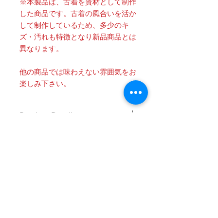
※本製品は、古着を資材として制作
した商品です。古着の風合いを活か
して制作しているため、多少のキ
ズ・汚れも特徴となり新品商品とは
異なります。
他の商品では味わえない雰囲気をお
楽しみ下さい。
Product Details
〔商品名〕Grafitti Logo Check Shirts /
消費税・送料・発送について
YELLOW
価格は税込の表記となります。
〔素材〕コットン100%
ご注意 / 免責事項
お支払い方法はクレジットカード
（VISA / Master / AMEX）によるご
〔サイズ〕
同時間帯にご購入されるお客様が殺到
決済となります。
した場合、在庫連動システムの自動処
ONE OFF
送料は別途頂戴いたします。数量
理が追いつかず、ご購入いただいた商
と重さ、または同梱する商品の有
品が実際は在庫切れとなっている場合