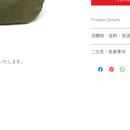
Product Details
〔商品名〕Faded Sweat 
消費税・送料・発
〔素材〕コットン100
価格は税込の表記
ご注意 / 免責事項
お支払い方法はク
〔サイズ〕
ります。
送いたします。
同時間帯にご購入さ
送料は別途頂戴い
動システムの自動処
梱する商品の有無
商品が実際は在庫切
横幅
カート上にてご確
その際は、誠に申し
ご注文後2-3営
にその旨をご連絡の
縦幅
は主にヤマト運輸
だきますので予めご
いたします。
す。
マチ
日本国外の発送の
いただきますので
（単位：cm）
-
お届け日時のご指
承ください。
When the customer who 
-