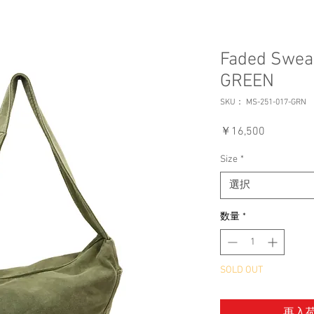
Faded Sweat
GREEN
SKU： MS-251-017-GRN
価
￥16,500
格
Size
*
選択
数量
*
SOLD OUT
再入