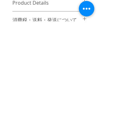
Product Details
〔商品名〕
消費税・送料・発送について
Fade Logo Scarf / BLACK
価格は税込の表記となります。
〔素材〕
ご注意 / 免責事項
お支払い方法はクレジットカード
アクリル 100%
（VISA / Master / AMEX）によるご
同時間帯にご購入されるお客様が殺到
決済となります。
〔サイズ〕
した場合、在庫連動システムの自動処
送料は別途頂戴いたします。数量
理が追いつかず、ご購入いただいた商
F
と重さ、または同梱する商品の有
品が実際は在庫切れとなっている場合
無により変動致しますので、詳細
がございます。その際は、誠に申し訳
全長(フリンジ含む)
162
はカート上にてご確認ください。
ございませんが、弊社よりお客様にそ
ご注文後7-10営業日前後で発送い
の旨をご連絡のうえ、キャンセル処理
幅
32
© 2017 mindseeker ALL RIGHT RESERVED.
たします。日本国内は主にヤマト
をさせていただきますので予めご了承
運輸、日本国外は主にFEDEXにて
≫Terms of Use / 利用規
（単位：cm）
頂けますようお願い申し上げます。
ご発送いたします。
約
日本国外の発送の際にかかる関税
-
≫About Overseas Shipping / 海外発送
はお客様にご負担いただきますの
であらかじめご了承ください。
≫Operating company / 運営会
When the customer who will buy at the
お届け日時のご指定は出来かねま
社
said time rushed, automatic processing
すのでご何卒ご了承ください。