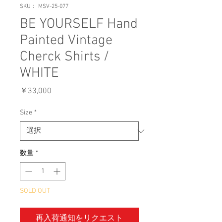
SKU： MSV-25-077
BE YOURSELF Hand
Painted Vintage
Cherck Shirts /
WHITE
価
￥33,000
格
Size
*
数量
*
SOLD OUT
再入荷通知をリクエスト