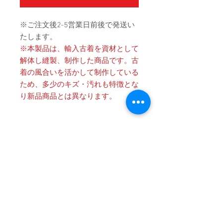
※ご注文後2-5営業日前後で発送い
たします。
※本製品は、輸入古着を資材として
解体し縫製、制作した商品です。古
着の風合いを活かして制作している
ため、多少のキズ・汚れも特徴とな
り新品商品とは異なります。
Product Details
〔商品名〕BE YOURSELF Hand Painted
消費税・送料・発送について
Vintage Cherck Shirts / WHITE
価格は税込の表記となります。
〔素材〕コットン100%
ご注意 / 免責事項
お支払い方法はクレジットカード
によるご決済となります。
〔サイズ〕
同時間帯にご購入されるお客様が殺到
送料は別途頂戴いたします。数量
した場合、在庫連動システムの自動処
ONE OFF
と重さ、または同梱する商品の有
理が追いつかず、ご購入いただいた商