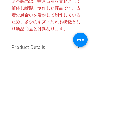
※本製品は、輸入古着を資材として
解体し縫製、制作した商品です。古
着の風合いを活かして制作している
ため、多少のキズ・汚れも特徴とな
り新品商品とは異なります。
Product Details
〔商品名〕4 Panel 88 Remake L/S Tee /
消費税・送料・発送について
BLACK
価格は税込の表記となります。
〔素材〕コットン100%
ご注意 / 免責事項
お支払い方法はクレジットカード
（VISA / Master / AMEX）によるご
〔サイズ〕
同時間帯にご購入されるお客様が殺到
決済となります。
した場合、在庫連動システムの自動処
ONE OFF
送料は別途頂戴いたします。数量
理が追いつかず、ご購入いただいた商
と重さ、または同梱する商品の有
品が実際は在庫切れとなっている場合
着丈
78(最長81)
無により変動致しますので、詳細
がございます。その際は、誠に申し訳
はカート上にてご確認ください。
ございませんが、弊社よりお客様にそ
身幅
67
ご注文後3-5営業日前後で発送いた
の旨をご連絡のうえ、キャンセル処理
© 2017 mindseeker ALL RIGHT RESERVED.
します。日本国内は主にヤマト運