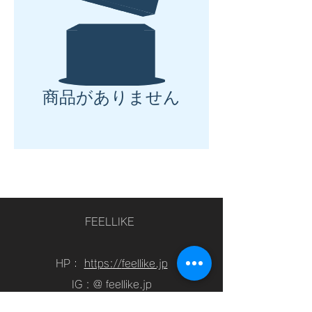
商品がありません
FEELLIKE
HP：
https://
feellike.jp
IG : @ feellike.jp
https://
www.instagram.com
/
feellike.jp